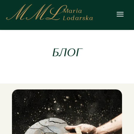
MML
Maria
Lodarska
БЛОГ